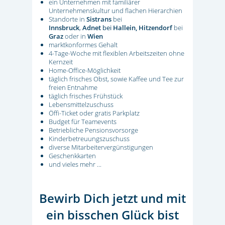
ein Unternehmen mit familiärer
Unternehmenskultur und flachen Hierarchien
Standorte in
Sistrans
bei
Innsbruck
,
Adnet
bei
Hallein,
Hitzendorf
bei
Graz
oder in
Wien
marktkonformes Gehalt
4-Tage-Woche mit flexiblen Arbeitszeiten ohne
Kernzeit
Home-Office-Möglichkeit
täglich frisches Obst, sowie Kaffee und Tee zur
freien Entnahme
täglich frisches Frühstück
Lebensmittelzuschuss
Öffi-Ticket oder gratis Parkplatz
Budget für Teamevents
Betriebliche Pensionsvorsorge
Kinderbetreuungszuschuss
diverse Mitarbeitervergünstigungen
Geschenkkarten
und vieles mehr ...
Bewirb Dich jetzt und mit
ein bisschen Glück bist