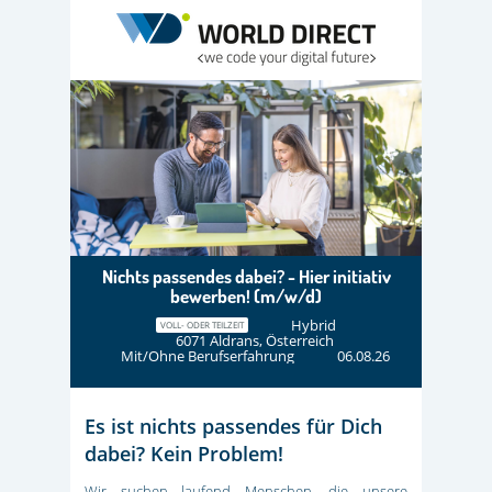
Nichts passendes dabei? - Hier initiativ
bewerben! (m/w/d)
Hybrid
VOLL- ODER TEILZEIT
6071 Aldrans, Österreich
Mit/Ohne Berufserfahrung
06.08.26
Es ist nichts passendes für Dich
dabei? Kein Problem!
Wir suchen laufend Menschen, die unsere